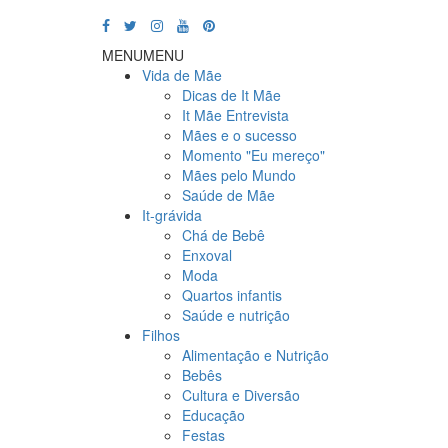
MENU
MENU
Vida de Mãe
Dicas de It Mãe
It Mãe Entrevista
Mães e o sucesso
Momento "Eu mereço"
Mães pelo Mundo
Saúde de Mãe
It-grávida
Chá de Bebê
Enxoval
Moda
Quartos infantis
Saúde e nutrição
Filhos
Alimentação e Nutrição
Bebês
Cultura e Diversão
Educação
Festas