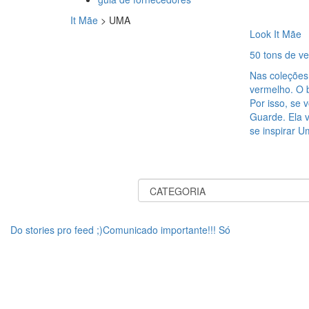
It Mãe
>
UMA
Look It Mãe
50 tons de v
Nas coleções
vermelho. O b
Por isso, se
Guarde. Ela v
se inspirar U
Do stories pro feed ;)Comunicado importante!!! Só