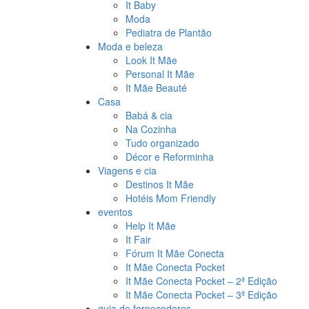
It Baby
Moda
Pediatra de Plantão
Moda e beleza
Look It Mãe
Personal It Mãe
It Mãe Beauté
Casa
Babá & cia
Na Cozinha
Tudo organizado
Décor e Reforminha
Viagens e cia
Destinos It Mãe
Hotéis Mom Friendly
eventos
Help It Mãe
It Fair
Fórum It Mãe Conecta
It Mãe Conecta Pocket
It Mãe Conecta Pocket – 2ª Edição
It Mãe Conecta Pocket – 3ª Edição
guia de fornecedores