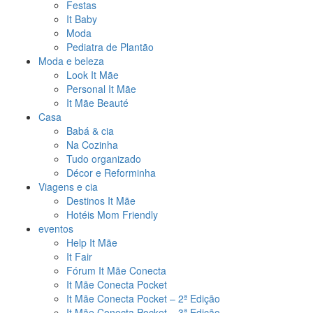
Festas
It Baby
Moda
Pediatra de Plantão
Moda e beleza
Look It Mãe
Personal It Mãe
It Mãe Beauté
Casa
Babá & cia
Na Cozinha
Tudo organizado
Décor e Reforminha
Viagens e cia
Destinos It Mãe
Hotéis Mom Friendly
eventos
Help It Mãe
It Fair
Fórum It Mãe Conecta
It Mãe Conecta Pocket
It Mãe Conecta Pocket – 2ª Edição
It Mãe Conecta Pocket – 3ª Edição