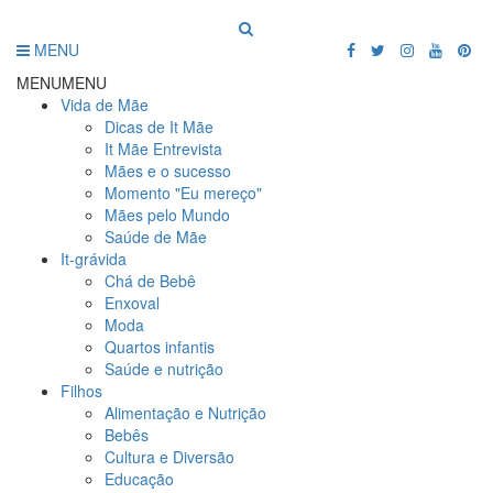
MENU
MENU
MENU
Vida de Mãe
Dicas de It Mãe
It Mãe Entrevista
Mães e o sucesso
Momento "Eu mereço"
Mães pelo Mundo
Saúde de Mãe
It-grávida
Chá de Bebê
Enxoval
Moda
Quartos infantis
Saúde e nutrição
Filhos
Alimentação e Nutrição
Bebês
Cultura e Diversão
Educação