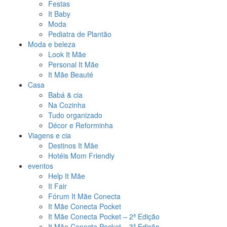
Festas
It Baby
Moda
Pediatra de Plantão
Moda e beleza
Look It Mãe
Personal It Mãe
It Mãe Beauté
Casa
Babá & cia
Na Cozinha
Tudo organizado
Décor e Reforminha
Viagens e cia
Destinos It Mãe
Hotéis Mom Friendly
eventos
Help It Mãe
It Fair
Fórum It Mãe Conecta
It Mãe Conecta Pocket
It Mãe Conecta Pocket – 2ª Edição
It Mãe Conecta Pocket – 3ª Edição