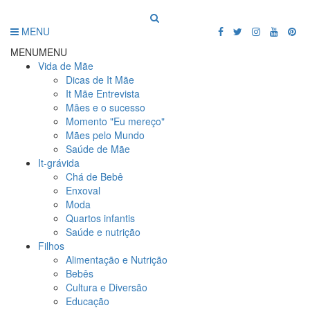
MENU
MENU
MENU
Vida de Mãe
Dicas de It Mãe
It Mãe Entrevista
Mães e o sucesso
Momento "Eu mereço"
Mães pelo Mundo
Saúde de Mãe
It-grávida
Chá de Bebê
Enxoval
Moda
Quartos infantis
Saúde e nutrição
Filhos
Alimentação e Nutrição
Bebês
Cultura e Diversão
Educação