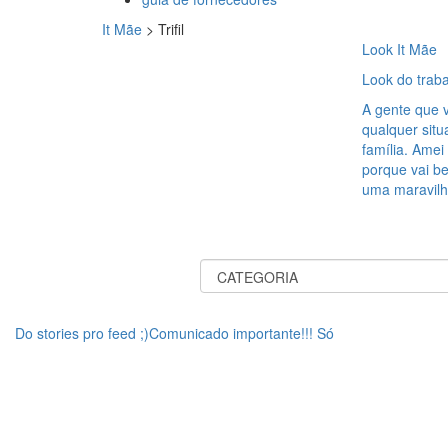
It Mãe
>
Trifil
Look It Mãe
Look do traba
A gente que 
qualquer situ
família. Amei
porque vai be
uma maravilh
Do stories pro feed ;)Comunicado importante!!! Só