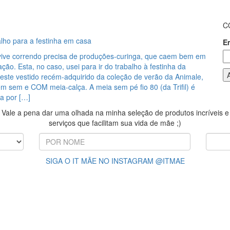
C
lho para a festinha em casa
E
vive correndo precisa de produções-curinga, que caem bem em
ação. Esta, no caso, usei para ir do trabalho à festinha da
 este vestido recém-adquirido da coleção de verão da Animale,
m sem e COM meia-calça. A meia sem pé fio 80 (da Trifil) é
a por […]
Vale a pena dar uma olhada na minha seleção de produtos incríveis e
serviços que facilitam sua vida de mãe ;)
SIGA O IT MÃE NO INSTAGRAM @ITMAE