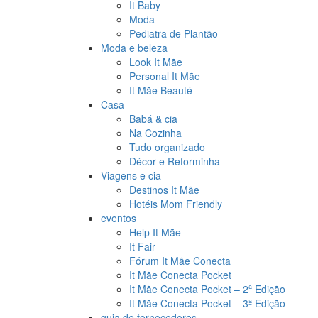
It Baby
Moda
Pediatra de Plantão
Moda e beleza
Look It Mãe
Personal It Mãe
It Mãe Beauté
Casa
Babá & cia
Na Cozinha
Tudo organizado
Décor e Reforminha
Viagens e cia
Destinos It Mãe
Hotéis Mom Friendly
eventos
Help It Mãe
It Fair
Fórum It Mãe Conecta
It Mãe Conecta Pocket
It Mãe Conecta Pocket – 2ª Edição
It Mãe Conecta Pocket – 3ª Edição
guia de fornecedores