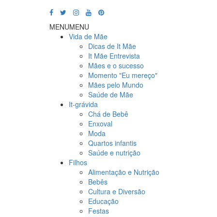
MENU
MENU
Vida de Mãe
Dicas de It Mãe
It Mãe Entrevista
Mães e o sucesso
Momento "Eu mereço"
Mães pelo Mundo
Saúde de Mãe
It-grávida
Chá de Bebê
Enxoval
Moda
Quartos infantis
Saúde e nutrição
Filhos
Alimentação e Nutrição
Bebês
Cultura e Diversão
Educação
Festas