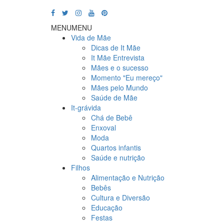
MENU
MENU
Vida de Mãe
Dicas de It Mãe
It Mãe Entrevista
Mães e o sucesso
Momento "Eu mereço"
Mães pelo Mundo
Saúde de Mãe
It-grávida
Chá de Bebê
Enxoval
Moda
Quartos infantis
Saúde e nutrição
Filhos
Alimentação e Nutrição
Bebês
Cultura e Diversão
Educação
Festas