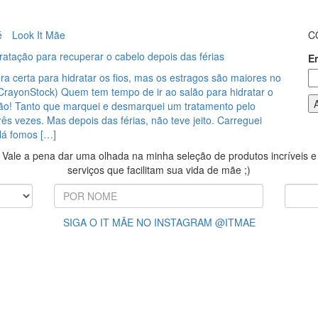
é
Look It Mãe
C
dratação para recuperar o cabelo depois das férias
E
ra certa para hidratar os fios, mas os estragos são maiores no
 CrayonStock) Quem tem tempo de ir ao salão para hidratar o
ão! Tanto que marquei e desmarquei um tratamento pelo
s vezes. Mas depois das férias, não teve jeito. Carreguei
 lá fomos […]
Vale a pena dar uma olhada na minha seleção de produtos incríveis e
serviços que facilitam sua vida de mãe ;)
SIGA O IT MÃE NO INSTAGRAM @ITMAE