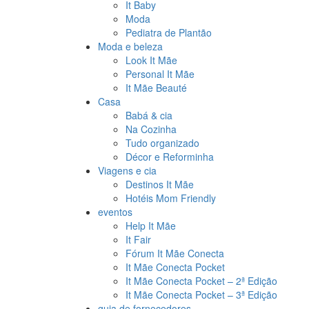
It Baby
Moda
Pediatra de Plantão
Moda e beleza
Look It Mãe
Personal It Mãe
It Mãe Beauté
Casa
Babá & cia
Na Cozinha
Tudo organizado
Décor e Reforminha
Viagens e cia
Destinos It Mãe
Hotéis Mom Friendly
eventos
Help It Mãe
It Fair
Fórum It Mãe Conecta
It Mãe Conecta Pocket
It Mãe Conecta Pocket – 2ª Edição
It Mãe Conecta Pocket – 3ª Edição
guia de fornecedores