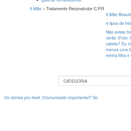
It Mãe
>
Tratamento Reconstrutor C.P.R
It Mãe Beaut
4 tipos de hi
Não existe ho
verão (Foto:
cabelo? Eu n
menos uma trê
minha filha e
Do stories pro feed ;)Comunicado importante!!! Só