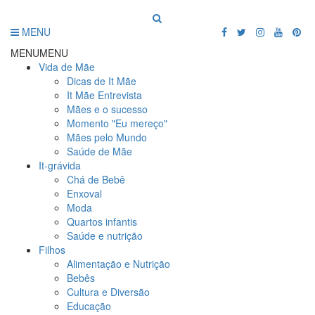
MENU
MENU
MENU
Vida de Mãe
Dicas de It Mãe
It Mãe Entrevista
Mães e o sucesso
Momento "Eu mereço"
Mães pelo Mundo
Saúde de Mãe
It-grávida
Chá de Bebê
Enxoval
Moda
Quartos infantis
Saúde e nutrição
Filhos
Alimentação e Nutrição
Bebês
Cultura e Diversão
Educação