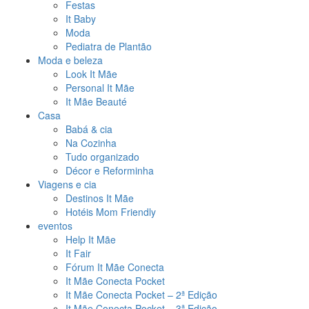
Festas
It Baby
Moda
Pediatra de Plantão
Moda e beleza
Look It Mãe
Personal It Mãe
It Mãe Beauté
Casa
Babá & cia
Na Cozinha
Tudo organizado
Décor e Reforminha
Viagens e cia
Destinos It Mãe
Hotéis Mom Friendly
eventos
Help It Mãe
It Fair
Fórum It Mãe Conecta
It Mãe Conecta Pocket
It Mãe Conecta Pocket – 2ª Edição
It Mãe Conecta Pocket – 3ª Edição