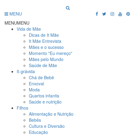
MENU
MENU
MENU
Vida de Mãe
Dicas de It Mãe
It Mãe Entrevista
Mães e o sucesso
Momento "Eu mereço"
Mães pelo Mundo
Saúde de Mãe
It-grávida
Chá de Bebê
Enxoval
Moda
Quartos infantis
Saúde e nutrição
Filhos
Alimentação e Nutrição
Bebês
Cultura e Diversão
Educação