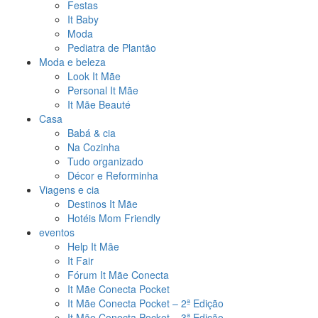
Festas
It Baby
Moda
Pediatra de Plantão
Moda e beleza
Look It Mãe
Personal It Mãe
It Mãe Beauté
Casa
Babá & cia
Na Cozinha
Tudo organizado
Décor e Reforminha
Viagens e cia
Destinos It Mãe
Hotéis Mom Friendly
eventos
Help It Mãe
It Fair
Fórum It Mãe Conecta
It Mãe Conecta Pocket
It Mãe Conecta Pocket – 2ª Edição
It Mãe Conecta Pocket – 3ª Edição