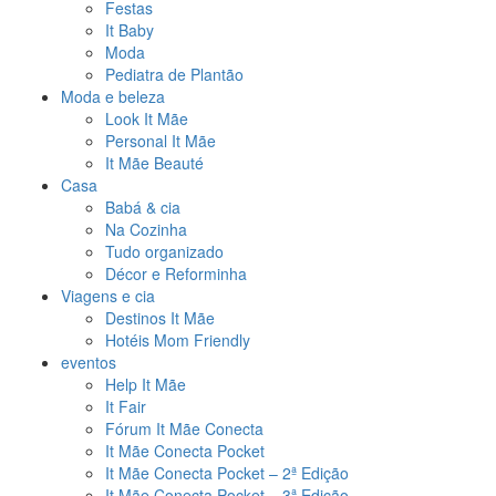
Festas
It Baby
Moda
Pediatra de Plantão
Moda e beleza
Look It Mãe
Personal It Mãe
It Mãe Beauté
Casa
Babá & cia
Na Cozinha
Tudo organizado
Décor e Reforminha
Viagens e cia
Destinos It Mãe
Hotéis Mom Friendly
eventos
Help It Mãe
It Fair
Fórum It Mãe Conecta
It Mãe Conecta Pocket
It Mãe Conecta Pocket – 2ª Edição
It Mãe Conecta Pocket – 3ª Edição