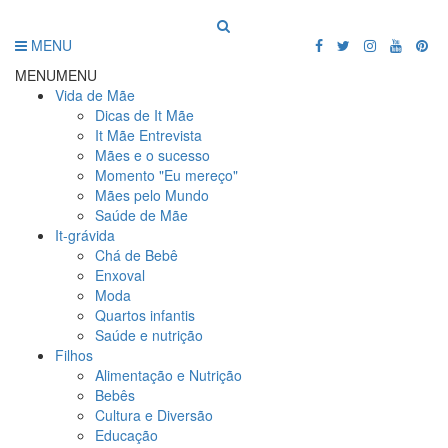
MENU
MENU
MENU
Vida de Mãe
Dicas de It Mãe
It Mãe Entrevista
Mães e o sucesso
Momento "Eu mereço"
Mães pelo Mundo
Saúde de Mãe
It-grávida
Chá de Bebê
Enxoval
Moda
Quartos infantis
Saúde e nutrição
Filhos
Alimentação e Nutrição
Bebês
Cultura e Diversão
Educação