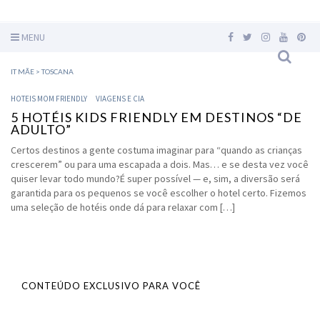
MENU
IT MÃE
>
TOSCANA
HOTEIS MOM FRIENDLY
VIAGENS E CIA
5 HOTÉIS KIDS FRIENDLY EM DESTINOS “DE
ADULTO”
Certos destinos a gente costuma imaginar para “quando as crianças
crescerem” ou para uma escapada a dois. Mas… e se desta vez você
quiser levar todo mundo?É super possível — e, sim, a diversão será
garantida para os pequenos se você escolher o hotel certo. Fizemos
uma seleção de hotéis onde dá para relaxar com […]
CONTEÚDO EXCLUSIVO PARA VOCÊ