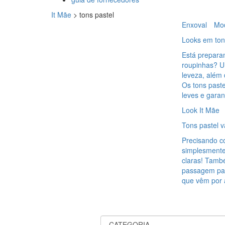
It Mãe
>
tons pastel
Enxoval
Mo
Looks em tons
Está preparan
roupinhas? Um
leveza, além
Os tons paste
leves e gara
Look It Mãe
Tons pastel 
Precisando c
simplesmente
claras! Tamb
passagem par
que vêm por 