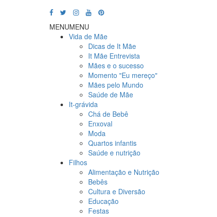
MENU
MENU
Vida de Mãe
Dicas de It Mãe
It Mãe Entrevista
Mães e o sucesso
Momento "Eu mereço"
Mães pelo Mundo
Saúde de Mãe
It-grávida
Chá de Bebê
Enxoval
Moda
Quartos infantis
Saúde e nutrição
Filhos
Alimentação e Nutrição
Bebês
Cultura e Diversão
Educação
Festas