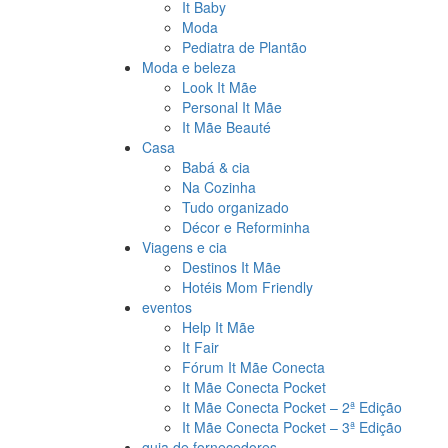
It Baby
Moda
Pediatra de Plantão
Moda e beleza
Look It Mãe
Personal It Mãe
It Mãe Beauté
Casa
Babá & cia
Na Cozinha
Tudo organizado
Décor e Reforminha
Viagens e cia
Destinos It Mãe
Hotéis Mom Friendly
eventos
Help It Mãe
It Fair
Fórum It Mãe Conecta
It Mãe Conecta Pocket
It Mãe Conecta Pocket – 2ª Edição
It Mãe Conecta Pocket – 3ª Edição
guia de fornecedores