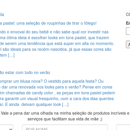
da
C
 pastel: uma seleção de roupinhas de tirar o fôlego!
E
do o enxoval do seu bebê e não sabe qual cor investir nas
a ótima ideia é escolher looks em tons pastel, que trazem
 de serem uma tendência que está super em alta no momento.
l são ideais para os recém-nascidos, já que essas cores são
ntem […]
vão estar com tudo no verão
omprar um blusa nova? O vestido para aquela festa? Ou
 dar uma renovada nos looks para o verão? Pense em cores
ém chamadas de candy color , as peças em tons pastel pedem
a garantir um visual fresquinho, com a cara dos dias quentes
aí. E ainda deixam qualquer look […]
Vale a pena dar uma olhada na minha seleção de produtos incríveis e
serviços que facilitam sua vida de mãe ;)