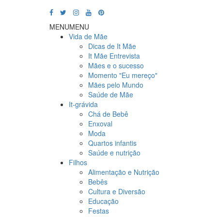
MENU
MENU
Vida de Mãe
Dicas de It Mãe
It Mãe Entrevista
Mães e o sucesso
Momento "Eu mereço"
Mães pelo Mundo
Saúde de Mãe
It-grávida
Chá de Bebê
Enxoval
Moda
Quartos infantis
Saúde e nutrição
Filhos
Alimentação e Nutrição
Bebês
Cultura e Diversão
Educação
Festas