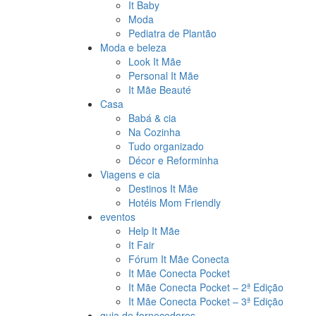
It Baby
Moda
Pediatra de Plantão
Moda e beleza
Look It Mãe
Personal It Mãe
It Mãe Beauté
Casa
Babá & cia
Na Cozinha
Tudo organizado
Décor e Reforminha
Viagens e cia
Destinos It Mãe
Hotéis Mom Friendly
eventos
Help It Mãe
It Fair
Fórum It Mãe Conecta
It Mãe Conecta Pocket
It Mãe Conecta Pocket – 2ª Edição
It Mãe Conecta Pocket – 3ª Edição
guia de fornecedores