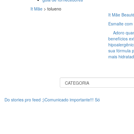
It Mãe
>
tolueno
It Mãe Beaut
Esmalte com 
Adoro quando
benefícios e
hipoalergênic
sua fórmula 
mais hidratad
Do stories pro feed ;)Comunicado importante!!! Só