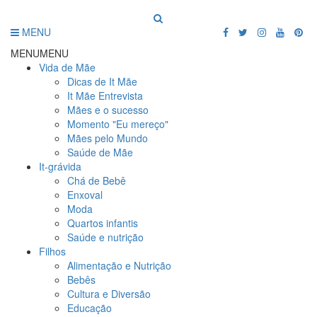
MENU
MENU
MENU
Vida de Mãe
Dicas de It Mãe
It Mãe Entrevista
Mães e o sucesso
Momento "Eu mereço"
Mães pelo Mundo
Saúde de Mãe
It-grávida
Chá de Bebê
Enxoval
Moda
Quartos infantis
Saúde e nutrição
Filhos
Alimentação e Nutrição
Bebês
Cultura e Diversão
Educação