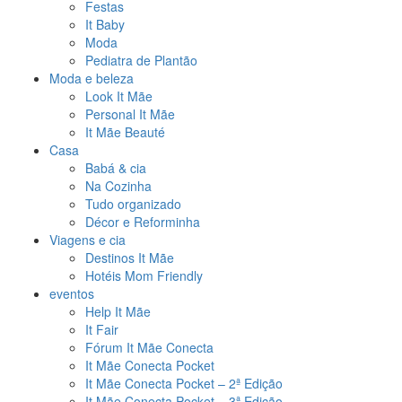
Festas
It Baby
Moda
Pediatra de Plantão
Moda e beleza
Look It Mãe
Personal It Mãe
It Mãe Beauté
Casa
Babá & cia
Na Cozinha
Tudo organizado
Décor e Reforminha
Viagens e cia
Destinos It Mãe
Hotéis Mom Friendly
eventos
Help It Mãe
It Fair
Fórum It Mãe Conecta
It Mãe Conecta Pocket
It Mãe Conecta Pocket – 2ª Edição
It Mãe Conecta Pocket – 3ª Edição