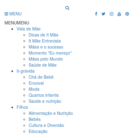
MENU
MENU
MENU
Vida de Mãe
Dicas de It Mãe
It Mãe Entrevista
Mães e o sucesso
Momento "Eu mereço"
Mães pelo Mundo
Saúde de Mãe
It-grávida
Chá de Bebê
Enxoval
Moda
Quartos infantis
Saúde e nutrição
Filhos
Alimentação e Nutrição
Bebês
Cultura e Diversão
Educação