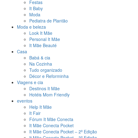
Festas
It Baby
Moda
Pediatra de Plantão
Moda e beleza
Look It Mãe
Personal It Mãe
It Mãe Beauté
Casa
Babá & cia
Na Cozinha
Tudo organizado
Décor e Reforminha
Viagens e cia
Destinos It Mãe
Hotéis Mom Friendly
eventos
Help It Mãe
It Fair
Fórum It Mãe Conecta
It Mãe Conecta Pocket
It Mãe Conecta Pocket – 2ª Edição
It Mãe Conecta Pocket – 3ª Edição