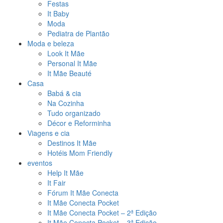
Festas
It Baby
Moda
Pediatra de Plantão
Moda e beleza
Look It Mãe
Personal It Mãe
It Mãe Beauté
Casa
Babá & cia
Na Cozinha
Tudo organizado
Décor e Reforminha
Viagens e cia
Destinos It Mãe
Hotéis Mom Friendly
eventos
Help It Mãe
It Fair
Fórum It Mãe Conecta
It Mãe Conecta Pocket
It Mãe Conecta Pocket – 2ª Edição
It Mãe Conecta Pocket – 3ª Edição