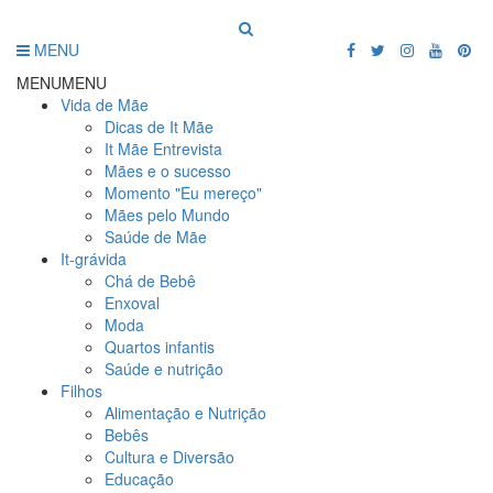
MENU
MENU
MENU
Vida de Mãe
Dicas de It Mãe
It Mãe Entrevista
Mães e o sucesso
Momento "Eu mereço"
Mães pelo Mundo
Saúde de Mãe
It-grávida
Chá de Bebê
Enxoval
Moda
Quartos infantis
Saúde e nutrição
Filhos
Alimentação e Nutrição
Bebês
Cultura e Diversão
Educação