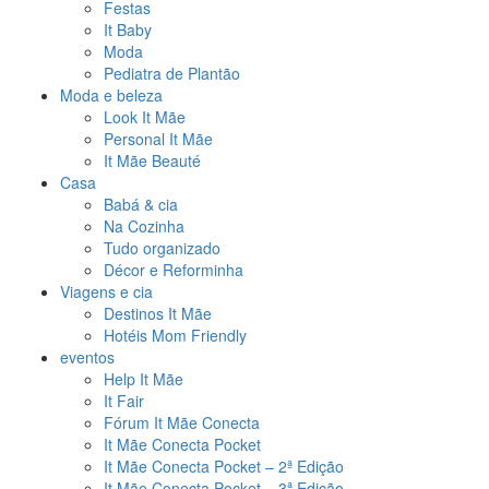
Festas
It Baby
Moda
Pediatra de Plantão
Moda e beleza
Look It Mãe
Personal It Mãe
It Mãe Beauté
Casa
Babá & cia
Na Cozinha
Tudo organizado
Décor e Reforminha
Viagens e cia
Destinos It Mãe
Hotéis Mom Friendly
eventos
Help It Mãe
It Fair
Fórum It Mãe Conecta
It Mãe Conecta Pocket
It Mãe Conecta Pocket – 2ª Edição
It Mãe Conecta Pocket – 3ª Edição