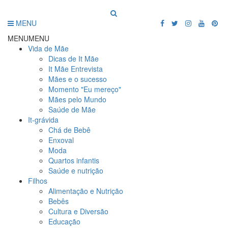
MENU
MENU
MENU
Vida de Mãe
Dicas de It Mãe
It Mãe Entrevista
Mães e o sucesso
Momento "Eu mereço"
Mães pelo Mundo
Saúde de Mãe
It-grávida
Chá de Bebê
Enxoval
Moda
Quartos infantis
Saúde e nutrição
Filhos
Alimentação e Nutrição
Bebês
Cultura e Diversão
Educação