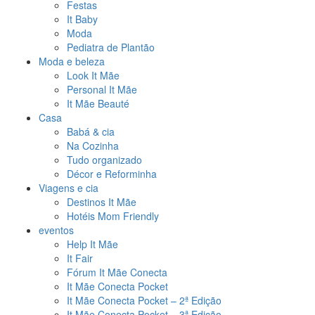
Festas
It Baby
Moda
Pediatra de Plantão
Moda e beleza
Look It Mãe
Personal It Mãe
It Mãe Beauté
Casa
Babá & cia
Na Cozinha
Tudo organizado
Décor e Reforminha
Viagens e cia
Destinos It Mãe
Hotéis Mom Friendly
eventos
Help It Mãe
It Fair
Fórum It Mãe Conecta
It Mãe Conecta Pocket
It Mãe Conecta Pocket – 2ª Edição
It Mãe Conecta Pocket – 3ª Edição