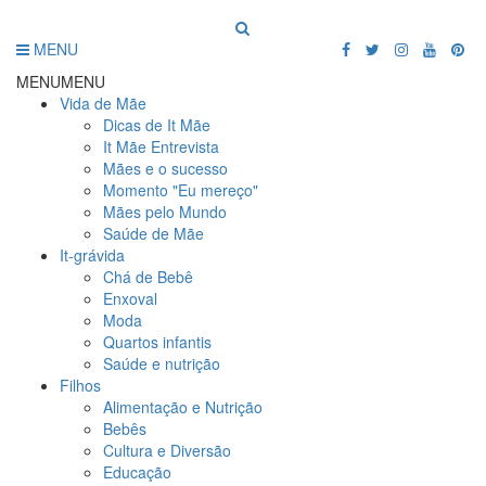
MENU
MENU
MENU
Vida de Mãe
Dicas de It Mãe
It Mãe Entrevista
Mães e o sucesso
Momento "Eu mereço"
Mães pelo Mundo
Saúde de Mãe
It-grávida
Chá de Bebê
Enxoval
Moda
Quartos infantis
Saúde e nutrição
Filhos
Alimentação e Nutrição
Bebês
Cultura e Diversão
Educação