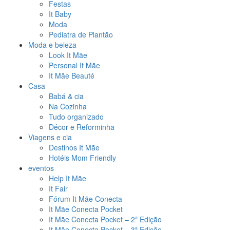
Festas
It Baby
Moda
Pediatra de Plantão
Moda e beleza
Look It Mãe
Personal It Mãe
It Mãe Beauté
Casa
Babá & cia
Na Cozinha
Tudo organizado
Décor e Reforminha
Viagens e cia
Destinos It Mãe
Hotéis Mom Friendly
eventos
Help It Mãe
It Fair
Fórum It Mãe Conecta
It Mãe Conecta Pocket
It Mãe Conecta Pocket – 2ª Edição
It Mãe Conecta Pocket – 3ª Edição