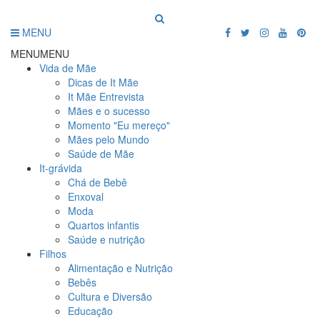
MENU
MENU
MENU
Vida de Mãe
Dicas de It Mãe
It Mãe Entrevista
Mães e o sucesso
Momento "Eu mereço"
Mães pelo Mundo
Saúde de Mãe
It-grávida
Chá de Bebê
Enxoval
Moda
Quartos infantis
Saúde e nutrição
Filhos
Alimentação e Nutrição
Bebês
Cultura e Diversão
Educação