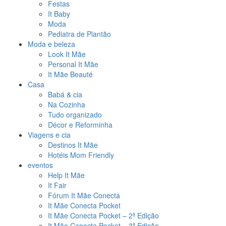
Festas
It Baby
Moda
Pediatra de Plantão
Moda e beleza
Look It Mãe
Personal It Mãe
It Mãe Beauté
Casa
Babá & cia
Na Cozinha
Tudo organizado
Décor e Reforminha
Viagens e cia
Destinos It Mãe
Hotéis Mom Friendly
eventos
Help It Mãe
It Fair
Fórum It Mãe Conecta
It Mãe Conecta Pocket
It Mãe Conecta Pocket – 2ª Edição
It Mãe Conecta Pocket – 3ª Edição