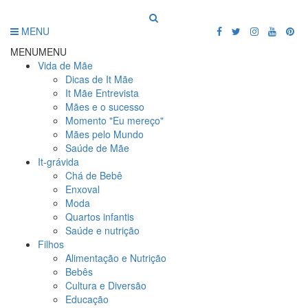
MENU
MENU
MENU
Vida de Mãe
Dicas de It Mãe
It Mãe Entrevista
Mães e o sucesso
Momento "Eu mereço"
Mães pelo Mundo
Saúde de Mãe
It-grávida
Chá de Bebê
Enxoval
Moda
Quartos infantis
Saúde e nutrição
Filhos
Alimentação e Nutrição
Bebês
Cultura e Diversão
Educação