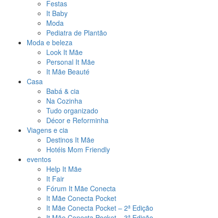
Festas
It Baby
Moda
Pediatra de Plantão
Moda e beleza
Look It Mãe
Personal It Mãe
It Mãe Beauté
Casa
Babá & cia
Na Cozinha
Tudo organizado
Décor e Reforminha
Viagens e cia
Destinos It Mãe
Hotéis Mom Friendly
eventos
Help It Mãe
It Fair
Fórum It Mãe Conecta
It Mãe Conecta Pocket
It Mãe Conecta Pocket – 2ª Edição
It Mãe Conecta Pocket – 3ª Edição