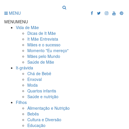
MENU
MENU
MENU
Vida de Mãe
Dicas de It Mãe
It Mãe Entrevista
Mães e o sucesso
Momento "Eu mereço"
Mães pelo Mundo
Saúde de Mãe
It-grávida
Chá de Bebê
Enxoval
Moda
Quartos infantis
Saúde e nutrição
Filhos
Alimentação e Nutrição
Bebês
Cultura e Diversão
Educação