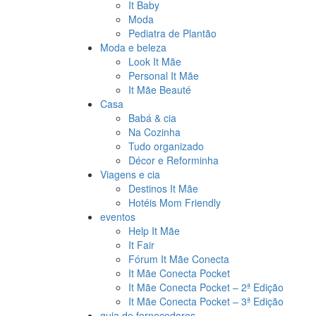
It Baby
Moda
Pediatra de Plantão
Moda e beleza
Look It Mãe
Personal It Mãe
It Mãe Beauté
Casa
Babá & cia
Na Cozinha
Tudo organizado
Décor e Reforminha
Viagens e cia
Destinos It Mãe
Hotéis Mom Friendly
eventos
Help It Mãe
It Fair
Fórum It Mãe Conecta
It Mãe Conecta Pocket
It Mãe Conecta Pocket – 2ª Edição
It Mãe Conecta Pocket – 3ª Edição
guia de fornecedores