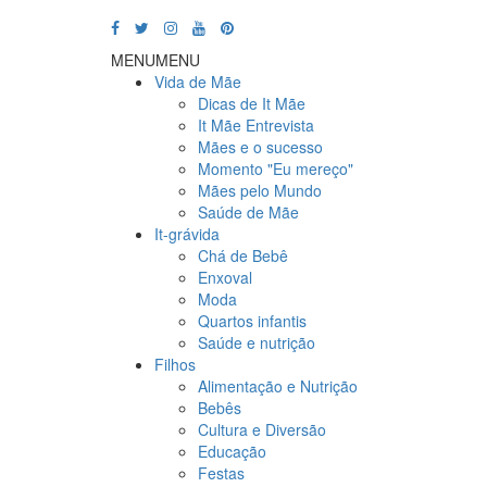
MENU
MENU
Vida de Mãe
Dicas de It Mãe
It Mãe Entrevista
Mães e o sucesso
Momento "Eu mereço"
Mães pelo Mundo
Saúde de Mãe
It-grávida
Chá de Bebê
Enxoval
Moda
Quartos infantis
Saúde e nutrição
Filhos
Alimentação e Nutrição
Bebês
Cultura e Diversão
Educação
Festas