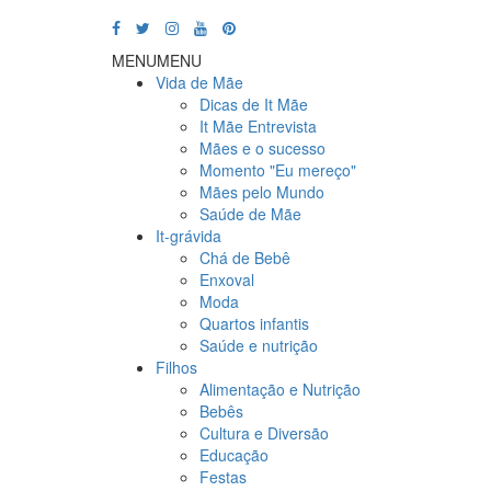
MENU
MENU
Vida de Mãe
Dicas de It Mãe
It Mãe Entrevista
Mães e o sucesso
Momento "Eu mereço"
Mães pelo Mundo
Saúde de Mãe
It-grávida
Chá de Bebê
Enxoval
Moda
Quartos infantis
Saúde e nutrição
Filhos
Alimentação e Nutrição
Bebês
Cultura e Diversão
Educação
Festas