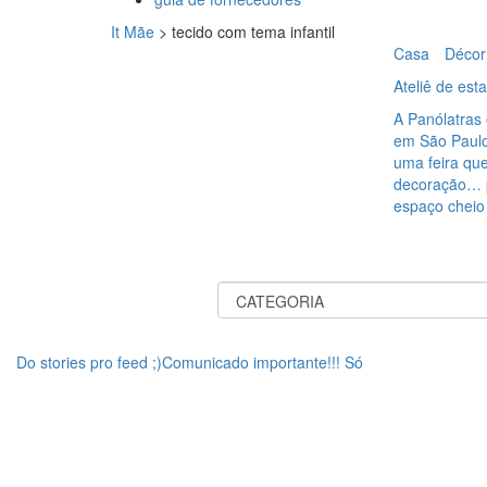
It Mãe
>
tecido com tema infantil
Casa
Décor
Ateliê de est
A Panólatras
em São Paulo
uma feira qu
decoração… p
espaço cheio
Do stories pro feed ;)Comunicado importante!!! Só