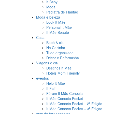
It Baby
Moda
Pediatra de Plantão
Moda e beleza
Look It Mãe
Personal It Mãe
It Mãe Beauté
Casa
Babá & cia
Na Cozinha
Tudo organizado
Décor e Reforminha
Viagens e cia
Destinos It Mãe
Hotéis Mom Friendly
eventos
Help It Mãe
It Fair
Fórum It Mãe Conecta
It Mãe Conecta Pocket
It Mãe Conecta Pocket – 2ª Edição
It Mãe Conecta Pocket – 3ª Edição
guia de fornecedores