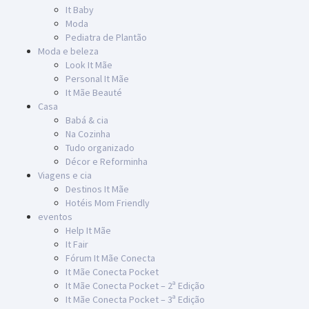
It Baby
Moda
Pediatra de Plantão
Moda e beleza
Look It Mãe
Personal It Mãe
It Mãe Beauté
Casa
Babá & cia
Na Cozinha
Tudo organizado
Décor e Reforminha
Viagens e cia
Destinos It Mãe
Hotéis Mom Friendly
eventos
Help It Mãe
It Fair
Fórum It Mãe Conecta
It Mãe Conecta Pocket
It Mãe Conecta Pocket – 2ª Edição
It Mãe Conecta Pocket – 3ª Edição