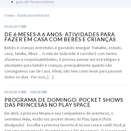
guia de fornecedores
IT MÃE
>
TEATRO DE FANTOCHES
DICAS DE IT MÃE
DE 6 MESES A 6 ANOS: ATIVIDADES PARA
FAZER EM CASA COM BEBÊS E CRIANÇAS
Bebês e crianças entretidos e gastando energia! Trabalho, estudo,
casa, família, filhos… A vida de toda mãe é corrida! E com tantos
afazeres e responsabilidades, é preciso pensar em estratégias e
atividades para bebês e crianças, principalmente quando não
conseguimos sair de casa. Afinal, não tem como levar para passear
todos os dias. Por isso, […]
DICAS DE IT MÃE
VIDA DE MÃE
PROGRAMA DE DOMINGO: POCKET SHOWS
DAS PRINCESAS NO PLAY SPACE
Em abril, a princesa Moana e seu companheiro de aventuras, o
semideus Maui, estão nos pocket shows do Play Space (foto:
divulgação) Escolha a princesa favorita aí na sua casa e voilá! Você já
tem uma programação divertida para o fim de semana. O espaço para