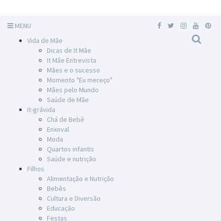
MENU
Vida de Mãe
Dicas de It Mãe
It Mãe Entrevista
Mães e o sucesso
Momento "Eu mereço"
Mães pelo Mundo
Saúde de Mãe
It-grávida
Chá de Bebê
Enxoval
Moda
Quartos infantis
Saúde e nutrição
Filhos
Alimentação e Nutrição
Bebês
Cultura e Diversão
Educação
Festas