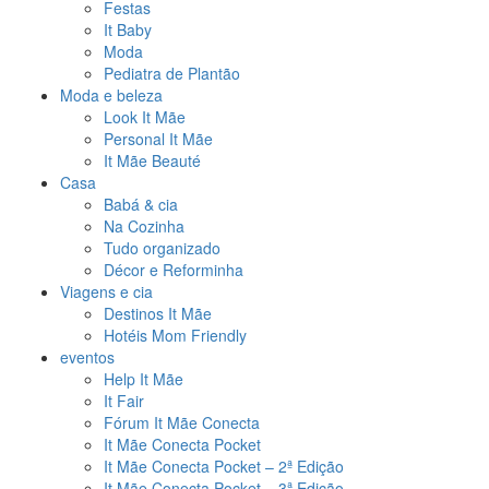
Festas
It Baby
Moda
Pediatra de Plantão
Moda e beleza
Look It Mãe
Personal It Mãe
It Mãe Beauté
Casa
Babá & cia
Na Cozinha
Tudo organizado
Décor e Reforminha
Viagens e cia
Destinos It Mãe
Hotéis Mom Friendly
eventos
Help It Mãe
It Fair
Fórum It Mãe Conecta
It Mãe Conecta Pocket
It Mãe Conecta Pocket – 2ª Edição
It Mãe Conecta Pocket – 3ª Edição