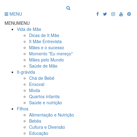
MENU
MENU
MENU
Vida de Mãe
Dicas de It Mãe
It Mãe Entrevista
Mães e o sucesso
Momento "Eu mereço"
Mães pelo Mundo
Saúde de Mãe
It-grávida
Chá de Bebê
Enxoval
Moda
Quartos infantis
Saúde e nutrição
Filhos
Alimentação e Nutrição
Bebês
Cultura e Diversão
Educação