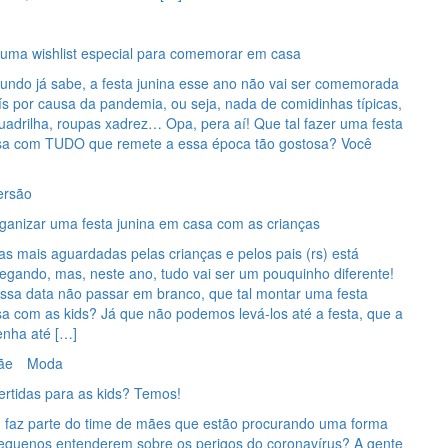
: uma wishlist especial para comemorar em casa
ndo já sabe, a festa junina esse ano não vai ser comemorada
s por causa da pandemia, ou seja, nada de comidinhas típicas,
adrilha, roupas xadrez… Opa, pera aí! Que tal fazer uma festa
sa com TUDO que remete a essa época tão gostosa? Você
ersão
rganizar uma festa junina em casa com as crianças
s mais aguardadas pelas crianças e pelos pais (rs) está
egando, mas, neste ano, tudo vai ser um pouquinho diferente!
essa data não passar em branco, que tal montar uma festa
a com as kids? Já que não podemos levá-los até a festa, que a
enha até […]
ãe
Moda
ertidas para as kids? Temos!
faz parte do time de mães que estão procurando uma forma
pequenos entenderem sobre os perigos do coronavírus? A gente