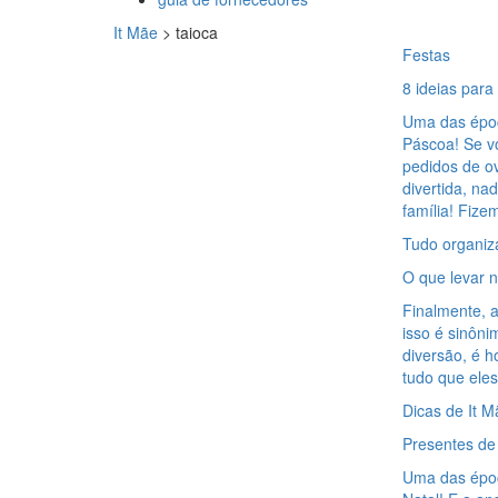
It Mãe
>
taioca
Festas
8 ideias para
Uma das époc
Páscoa! Se v
pedidos de o
divertida, n
família! Fize
Tudo organiz
O que levar n
Finalmente, a
isso é sinôni
diversão, é 
tudo que eles
Dicas de It M
Presentes de 
Uma das époc