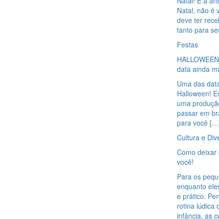
Natal! E a a
Natal, não é
deve ter rec
tanto para se
Festas
HALLOWEEN: u
data ainda ma
Uma das data
Halloween! Es
uma produção
passar em bra
para você […
Cultura e Div
Como deixar o
você!
Para os peque
enquanto eles
e prático. P
rotina lúdica
infância, as 