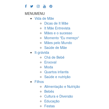
MENU
MENU
Vida de Mãe
Dicas de It Mãe
It Mãe Entrevista
Mães e o sucesso
Momento "Eu mereço"
Mães pelo Mundo
Saúde de Mãe
It-grávida
Chá de Bebê
Enxoval
Moda
Quartos infantis
Saúde e nutrição
Filhos
Alimentação e Nutrição
Bebês
Cultura e Diversão
Educação
Festas