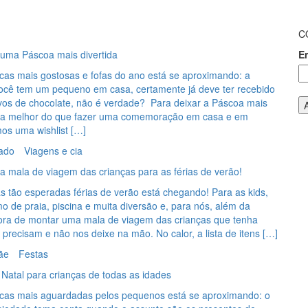
C
 uma Páscoa mais divertida
E
as mais gostosas e fofas do ano está se aproximando: a
ocê tem um pequeno em casa, certamente já deve ter recebido
vos de chocolate, não é verdade? Para deixar a Páscoa mais
ada melhor do que fazer uma comemoração em casa e em
mos uma wishlist […]
ado
Viagens e cia
a mala de viagem das crianças para as férias de verão!
s tão esperadas férias de verão está chegando! Para as kids,
mo de praia, piscina e muita diversão e, para nós, além da
hora de montar uma mala de viagem das crianças que tenha
 precisam e não nos deixe na mão. No calor, a lista de itens […]
ãe
Festas
Natal para crianças de todas as idades
as mais aguardadas pelos pequenos está se aproximando: o