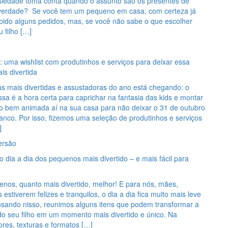
nsiedade toma conta quando o assunto são os presentes de
 verdade? Se você tem um pequeno em casa, com certeza já
ebido alguns pedidos, mas, se você não sabe o que escolher
u filho […]
ma wishlist com produtinhos e serviços para deixar essa
is divertida
s mais divertidas e assustadoras do ano está chegando: o
sa é a hora certa para caprichar na fantasia das kids e montar
 bem animada aí na sua casa para não deixar o 31 de outubro
nco. Por isso, fizemos uma seleção de produtinhos e serviços
]
ersão
 dia a dia dos pequenos mais divertido – e mais fácil para
nos, quanto mais divertido, melhor! E para nós, mães,
 estiverem felizes e tranquilos, o dia a dia fica muito mais leve
ensando nisso, reunimos alguns itens que podem transformar a
 do seu filho em um momento mais divertido e único. Na
cores, texturas e formatos […]