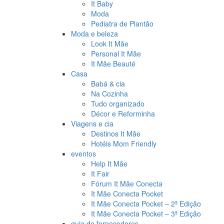
It Baby
Moda
Pediatra de Plantão
Moda e beleza
Look It Mãe
Personal It Mãe
It Mãe Beauté
Casa
Babá & cia
Na Cozinha
Tudo organizado
Décor e Reforminha
Viagens e cia
Destinos It Mãe
Hotéis Mom Friendly
eventos
Help It Mãe
It Fair
Fórum It Mãe Conecta
It Mãe Conecta Pocket
It Mãe Conecta Pocket – 2ª Edição
It Mãe Conecta Pocket – 3ª Edição
guia de fornecedores