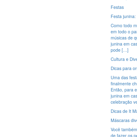
Festas
Festa junina
Como todo mu
em todo o paí
músicas de qu
junina em ca
pode […]
Cultura e Div
Dicas para o
Uma das festa
finalmente ch
Então, para 
junina em cas
celebração v
Dicas de It M
Máscaras div
Você também 
de fazer os 