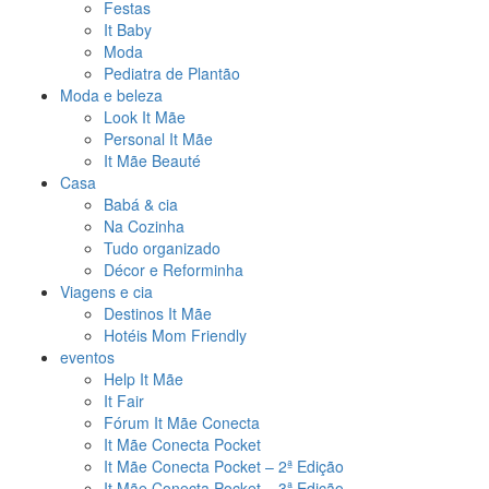
Festas
It Baby
Moda
Pediatra de Plantão
Moda e beleza
Look It Mãe
Personal It Mãe
It Mãe Beauté
Casa
Babá & cia
Na Cozinha
Tudo organizado
Décor e Reforminha
Viagens e cia
Destinos It Mãe
Hotéis Mom Friendly
eventos
Help It Mãe
It Fair
Fórum It Mãe Conecta
It Mãe Conecta Pocket
It Mãe Conecta Pocket – 2ª Edição
It Mãe Conecta Pocket – 3ª Edição