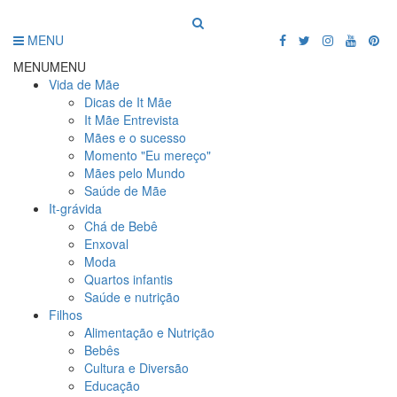
MENU
MENU
MENU
Vida de Mãe
Dicas de It Mãe
It Mãe Entrevista
Mães e o sucesso
Momento "Eu mereço"
Mães pelo Mundo
Saúde de Mãe
It-grávida
Chá de Bebê
Enxoval
Moda
Quartos infantis
Saúde e nutrição
Filhos
Alimentação e Nutrição
Bebês
Cultura e Diversão
Educação