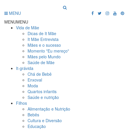
MENU
MENU
MENU
Vida de Mãe
Dicas de It Mãe
It Mãe Entrevista
Mães e o sucesso
Momento "Eu mereço"
Mães pelo Mundo
Saúde de Mãe
It-grávida
Chá de Bebê
Enxoval
Moda
Quartos infantis
Saúde e nutrição
Filhos
Alimentação e Nutrição
Bebês
Cultura e Diversão
Educação