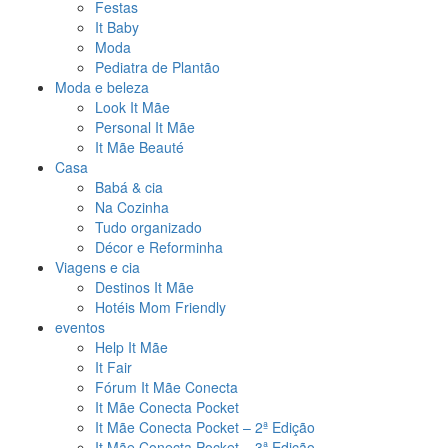
Festas
It Baby
Moda
Pediatra de Plantão
Moda e beleza
Look It Mãe
Personal It Mãe
It Mãe Beauté
Casa
Babá & cia
Na Cozinha
Tudo organizado
Décor e Reforminha
Viagens e cia
Destinos It Mãe
Hotéis Mom Friendly
eventos
Help It Mãe
It Fair
Fórum It Mãe Conecta
It Mãe Conecta Pocket
It Mãe Conecta Pocket – 2ª Edição
It Mãe Conecta Pocket – 3ª Edição