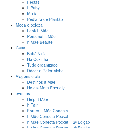
Festas
It Baby
Moda
Pediatra de Plantão
Moda e beleza
Look It Mãe
Personal It Mãe
It Mãe Beauté
Casa
Babá & cia
Na Cozinha
Tudo organizado
Décor e Reforminha
Viagens e cia
Destinos It Mãe
Hotéis Mom Friendly
eventos
Help It Mãe
It Fair
Fórum It Mãe Conecta
It Mãe Conecta Pocket
It Mãe Conecta Pocket – 2ª Edição
It Mãe Conecta Pocket – 3ª Edição