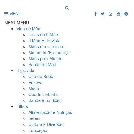
MENU
MENU
MENU
Vida de Mãe
Dicas de It Mãe
It Mãe Entrevista
Mães e o sucesso
Momento "Eu mereço"
Mães pelo Mundo
Saúde de Mãe
It-grávida
Chá de Bebê
Enxoval
Moda
Quartos infantis
Saúde e nutrição
Filhos
Alimentação e Nutrição
Bebês
Cultura e Diversão
Educação