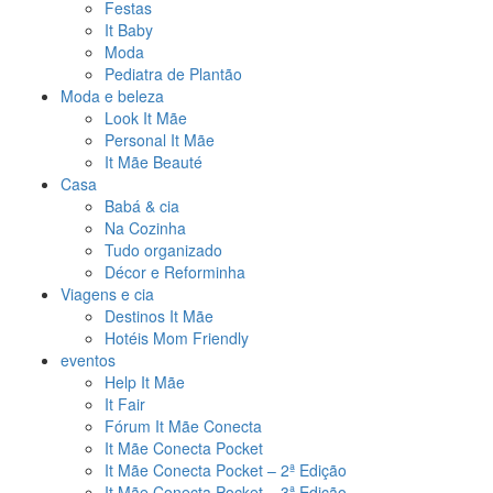
Festas
It Baby
Moda
Pediatra de Plantão
Moda e beleza
Look It Mãe
Personal It Mãe
It Mãe Beauté
Casa
Babá & cia
Na Cozinha
Tudo organizado
Décor e Reforminha
Viagens e cia
Destinos It Mãe
Hotéis Mom Friendly
eventos
Help It Mãe
It Fair
Fórum It Mãe Conecta
It Mãe Conecta Pocket
It Mãe Conecta Pocket – 2ª Edição
It Mãe Conecta Pocket – 3ª Edição