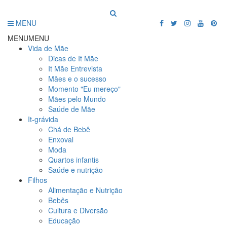
MENU
MENU
MENU
Vida de Mãe
Dicas de It Mãe
It Mãe Entrevista
Mães e o sucesso
Momento "Eu mereço"
Mães pelo Mundo
Saúde de Mãe
It-grávida
Chá de Bebê
Enxoval
Moda
Quartos infantis
Saúde e nutrição
Filhos
Alimentação e Nutrição
Bebês
Cultura e Diversão
Educação