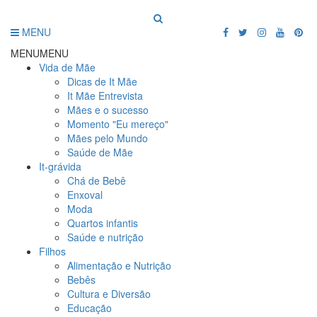
MENU
MENU
MENU
Vida de Mãe
Dicas de It Mãe
It Mãe Entrevista
Mães e o sucesso
Momento "Eu mereço"
Mães pelo Mundo
Saúde de Mãe
It-grávida
Chá de Bebê
Enxoval
Moda
Quartos infantis
Saúde e nutrição
Filhos
Alimentação e Nutrição
Bebês
Cultura e Diversão
Educação