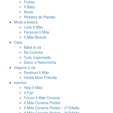
Festas
It Baby
Moda
Pediatra de Plantão
Moda e beleza
Look It Mãe
Personal It Mãe
It Mãe Beauté
Casa
Babá & cia
Na Cozinha
Tudo organizado
Décor e Reforminha
Viagens e cia
Destinos It Mãe
Hotéis Mom Friendly
eventos
Help It Mãe
It Fair
Fórum It Mãe Conecta
It Mãe Conecta Pocket
It Mãe Conecta Pocket – 2ª Edição
It Mãe Conecta Pocket – 3ª Edição