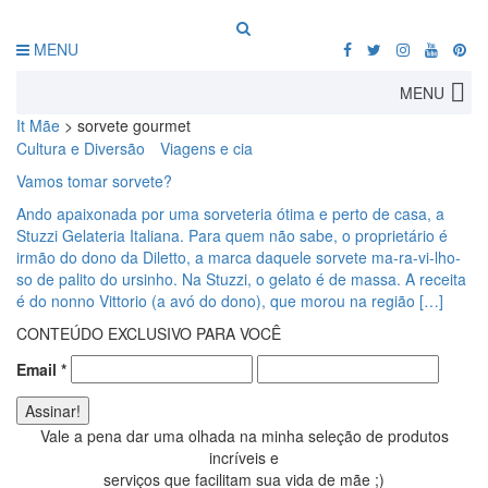
MENU
MENU
It Mãe
>
sorvete gourmet
Cultura e Diversão
Viagens e cia
Vamos tomar sorvete?
Ando apaixonada por uma sorveteria ótima e perto de casa, a
Stuzzi Gelateria Italiana. Para quem não sabe, o proprietário é
irmão do dono da Diletto, a marca daquele sorvete ma-ra-vi-lho-
so de palito do ursinho. Na Stuzzi, o gelato é de massa. A receita
é do nonno Vittorio (a avó do dono), que morou na região […]
CONTEÚDO EXCLUSIVO PARA VOCÊ
Email
*
Vale a pena dar uma olhada na minha seleção de produtos
incríveis e
serviços que facilitam sua vida de mãe ;)