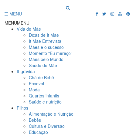
MENU
MENU
MENU
Vida de Mãe
Dicas de It Mãe
It Mãe Entrevista
Mães e o sucesso
Momento "Eu mereço"
Mães pelo Mundo
Saúde de Mãe
It-grávida
Chá de Bebê
Enxoval
Moda
Quartos infantis
Saúde e nutrição
Filhos
Alimentação e Nutrição
Bebês
Cultura e Diversão
Educação