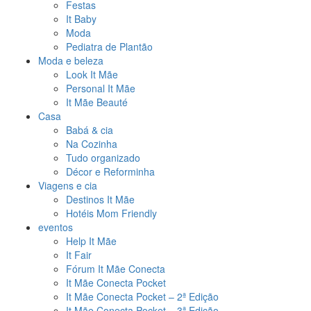
Festas
It Baby
Moda
Pediatra de Plantão
Moda e beleza
Look It Mãe
Personal It Mãe
It Mãe Beauté
Casa
Babá & cia
Na Cozinha
Tudo organizado
Décor e Reforminha
Viagens e cia
Destinos It Mãe
Hotéis Mom Friendly
eventos
Help It Mãe
It Fair
Fórum It Mãe Conecta
It Mãe Conecta Pocket
It Mãe Conecta Pocket – 2ª Edição
It Mãe Conecta Pocket – 3ª Edição