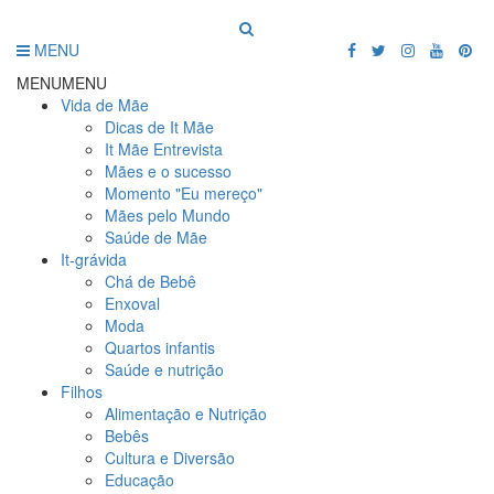
MENU
MENU
MENU
Vida de Mãe
Dicas de It Mãe
It Mãe Entrevista
Mães e o sucesso
Momento "Eu mereço"
Mães pelo Mundo
Saúde de Mãe
It-grávida
Chá de Bebê
Enxoval
Moda
Quartos infantis
Saúde e nutrição
Filhos
Alimentação e Nutrição
Bebês
Cultura e Diversão
Educação