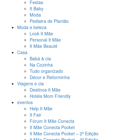
Festas
It Baby
Moda
Pediatra de Plantão
Moda e beleza
Look It Mãe
Personal It Mãe
It Mãe Beauté
Casa
Babá & cia
Na Cozinha
Tudo organizado
Décor e Reforminha
Viagens e cia
Destinos It Mãe
Hotéis Mom Friendly
eventos
Help It Mãe
It Fair
Fórum It Mãe Conecta
It Mãe Conecta Pocket
It Mãe Conecta Pocket – 2ª Edição
It Mãe Conecta Pocket – 3ª Edição