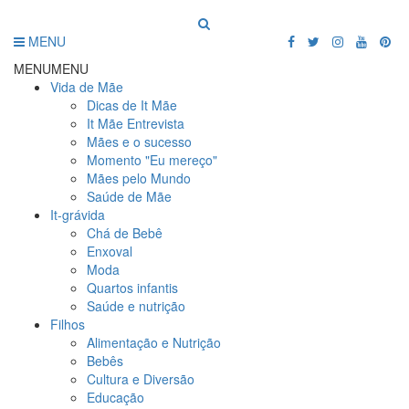
MENU
MENU
MENU
Vida de Mãe
Dicas de It Mãe
It Mãe Entrevista
Mães e o sucesso
Momento "Eu mereço"
Mães pelo Mundo
Saúde de Mãe
It-grávida
Chá de Bebê
Enxoval
Moda
Quartos infantis
Saúde e nutrição
Filhos
Alimentação e Nutrição
Bebês
Cultura e Diversão
Educação