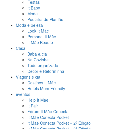
Festas
It Baby
Moda
Pediatra de Plantão
Moda e beleza
Look It Mãe
Personal It Mãe
It Mãe Beauté
Casa
Babá & cia
Na Cozinha
Tudo organizado
Décor e Reforminha
Viagens e cia
Destinos It Mãe
Hotéis Mom Friendly
eventos
Help It Mãe
It Fair
Fórum It Mãe Conecta
It Mãe Conecta Pocket
It Mãe Conecta Pocket – 2ª Edição
It Mãe Conecta Pocket – 3ª Edição