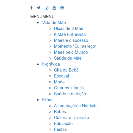
MENU
MENU
Vida de Mãe
Dicas de It Mãe
It Mãe Entrevista
Mães e o sucesso
Momento "Eu mereço"
Mães pelo Mundo
Saúde de Mãe
It-grávida
Chá de Bebê
Enxoval
Moda
Quartos infantis
Saúde e nutrição
Filhos
Alimentação e Nutrição
Bebês
Cultura e Diversão
Educação
Festas