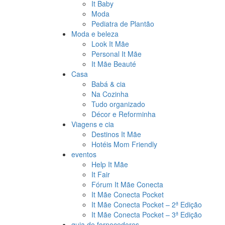
It Baby
Moda
Pediatra de Plantão
Moda e beleza
Look It Mãe
Personal It Mãe
It Mãe Beauté
Casa
Babá & cia
Na Cozinha
Tudo organizado
Décor e Reforminha
Viagens e cia
Destinos It Mãe
Hotéis Mom Friendly
eventos
Help It Mãe
It Fair
Fórum It Mãe Conecta
It Mãe Conecta Pocket
It Mãe Conecta Pocket – 2ª Edição
It Mãe Conecta Pocket – 3ª Edição
guia de fornecedores