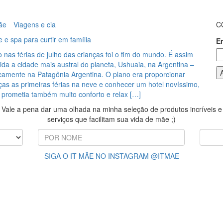
ãe
Viagens e cia
C
 e spa para curtir em família
E
 nas férias de julho das crianças foi o fim do mundo. É assim
da a cidade mais austral do planeta, Ushuaia, na Argentina –
icamente na Patagônia Argentina. O plano era proporcionar
ças as primeiras férias na neve e conhecer um hotel novíssimo,
 prometia também muito conforto e relax […]
Vale a pena dar uma olhada na minha seleção de produtos incríveis e
serviços que facilitam sua vida de mãe ;)
SIGA O IT MÃE NO INSTAGRAM @ITMAE