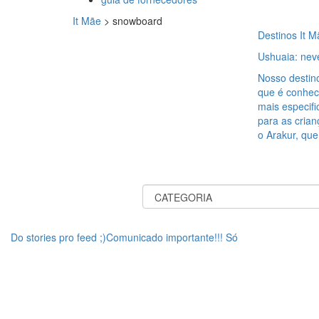
It Mãe
>
snowboard
Destinos It M
Ushuaia: neve
Nosso destino
que é conheci
mais especif
para as crian
o Arakur, que
Do stories pro feed ;)Comunicado importante!!! Só