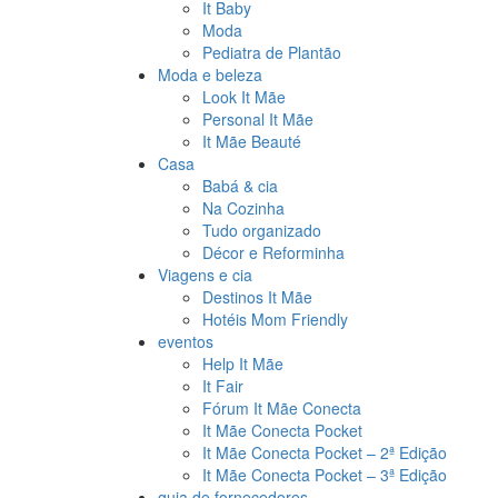
It Baby
Moda
Pediatra de Plantão
Moda e beleza
Look It Mãe
Personal It Mãe
It Mãe Beauté
Casa
Babá & cia
Na Cozinha
Tudo organizado
Décor e Reforminha
Viagens e cia
Destinos It Mãe
Hotéis Mom Friendly
eventos
Help It Mãe
It Fair
Fórum It Mãe Conecta
It Mãe Conecta Pocket
It Mãe Conecta Pocket – 2ª Edição
It Mãe Conecta Pocket – 3ª Edição
guia de fornecedores