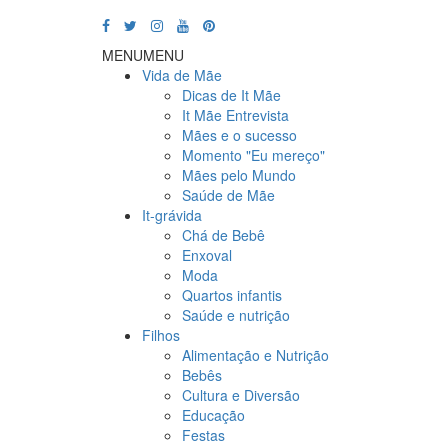
MENU
MENU
Vida de Mãe
Dicas de It Mãe
It Mãe Entrevista
Mães e o sucesso
Momento "Eu mereço"
Mães pelo Mundo
Saúde de Mãe
It-grávida
Chá de Bebê
Enxoval
Moda
Quartos infantis
Saúde e nutrição
Filhos
Alimentação e Nutrição
Bebês
Cultura e Diversão
Educação
Festas