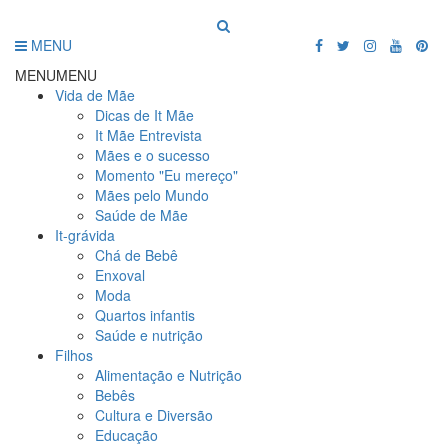
MENU
MENU
MENU
Vida de Mãe
Dicas de It Mãe
It Mãe Entrevista
Mães e o sucesso
Momento "Eu mereço"
Mães pelo Mundo
Saúde de Mãe
It-grávida
Chá de Bebê
Enxoval
Moda
Quartos infantis
Saúde e nutrição
Filhos
Alimentação e Nutrição
Bebês
Cultura e Diversão
Educação