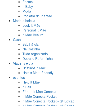
Festas
It Baby
Moda
Pediatra de Plantão
Moda e beleza
Look It Mãe
Personal It Mãe
It Mãe Beauté
Casa
Babá & cia
Na Cozinha
Tudo organizado
Décor e Reforminha
Viagens e cia
Destinos It Mãe
Hotéis Mom Friendly
eventos
Help It Mãe
It Fair
Fórum It Mãe Conecta
It Mãe Conecta Pocket
It Mãe Conecta Pocket – 2ª Edição
It Mãe Conecta Pocket – 3ª Edição