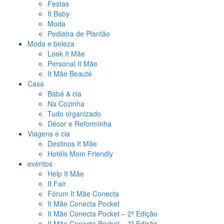
Festas
It Baby
Moda
Pediatra de Plantão
Moda e beleza
Look It Mãe
Personal It Mãe
It Mãe Beauté
Casa
Babá & cia
Na Cozinha
Tudo organizado
Décor e Reforminha
Viagens e cia
Destinos It Mãe
Hotéis Mom Friendly
eventos
Help It Mãe
It Fair
Fórum It Mãe Conecta
It Mãe Conecta Pocket
It Mãe Conecta Pocket – 2ª Edição
It Mãe Conecta Pocket – 3ª Edição