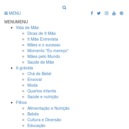
MENU
MENU
MENU
Vida de Mãe
Dicas de It Mãe
It Mãe Entrevista
Mães e o sucesso
Momento "Eu mereço"
Mães pelo Mundo
Saúde de Mãe
It-grávida
Chá de Bebê
Enxoval
Moda
Quartos infantis
Saúde e nutrição
Filhos
Alimentação e Nutrição
Bebês
Cultura e Diversão
Educação