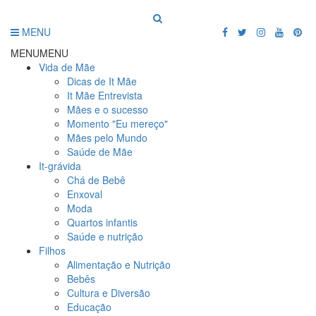
MENU
MENU
MENU
Vida de Mãe
Dicas de It Mãe
It Mãe Entrevista
Mães e o sucesso
Momento "Eu mereço"
Mães pelo Mundo
Saúde de Mãe
It-grávida
Chá de Bebê
Enxoval
Moda
Quartos infantis
Saúde e nutrição
Filhos
Alimentação e Nutrição
Bebês
Cultura e Diversão
Educação