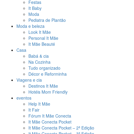
Festas
It Baby
Moda
Pediatra de Plantão
Moda e beleza
Look It Mãe
Personal It Mãe
It Mãe Beauté
Casa
Babá & cia
Na Cozinha
Tudo organizado
Décor e Reforminha
Viagens e cia
Destinos It Mãe
Hotéis Mom Friendly
eventos
Help It Mãe
It Fair
Fórum It Mãe Conecta
It Mãe Conecta Pocket
It Mãe Conecta Pocket – 2ª Edição
It Mãe Conecta Pocket – 3ª Edição