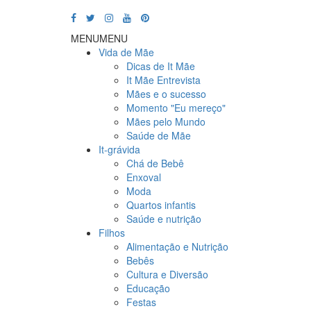
MENU
MENU
Vida de Mãe
Dicas de It Mãe
It Mãe Entrevista
Mães e o sucesso
Momento "Eu mereço"
Mães pelo Mundo
Saúde de Mãe
It-grávida
Chá de Bebê
Enxoval
Moda
Quartos infantis
Saúde e nutrição
Filhos
Alimentação e Nutrição
Bebês
Cultura e Diversão
Educação
Festas