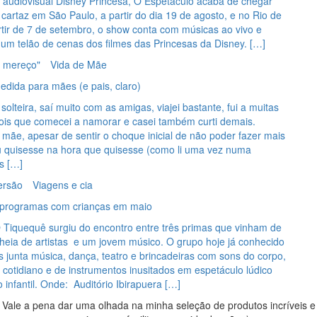
a audiovisual Disney Princesa, O Espetáculo acaba de chegar
 cartaz em São Paulo, a partir do dia 19 de agosto, e no Rio de
rtir de 7 de setembro, o show conta com músicas ao vivo e
um telão de cenas dos filmes das Princesas da Disney. […]
 mereço"
Vida de Mãe
edida para mães (e pais, claro)
lteira, saí muito com as amigas, viajei bastante, fui a muitas
ois que comecei a namorar e casei também curti demais.
mãe, apesar de sentir o choque inicial de não poder fazer mais
u quisesse na hora que quisesse (como li uma vez numa
is […]
ersão
Viagens e cia
programas com crianças em maio
iquequê surgiu do encontro entre três primas que vinham de
heia de artistas e um jovem músico. O grupo hoje já conhecido
s junta música, dança, teatro e brincadeiras com sons do corpo,
 cotidiano e de instrumentos inusitados em espetáculo lúdico
o infantil. Onde: Auditório Ibirapuera […]
Vale a pena dar uma olhada na minha seleção de produtos incríveis e