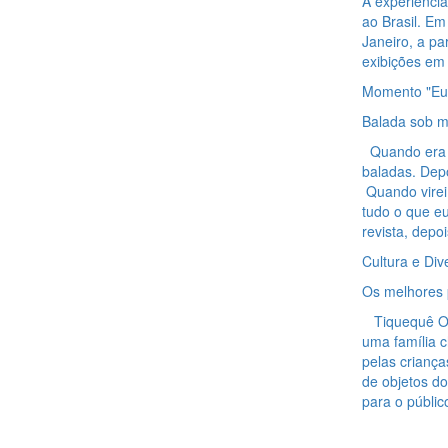
A experiênci
ao Brasil. Em
Janeiro, a pa
exibições em 
Momento "Eu
Balada sob m
Quando era so
baladas. Dep
Quando virei 
tudo o que e
revista, depo
Cultura e Div
Os melhores 
Tiquequê O T
uma família c
pelas criança
de objetos do
para o públic