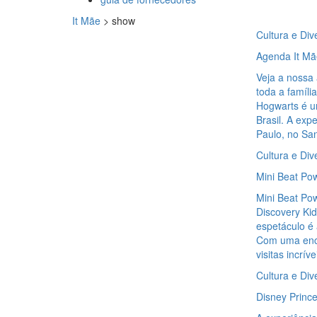
It Mãe
>
show
Cultura e Div
Agenda It Mã
Veja a nossa
toda a famíli
Hogwarts é u
Brasil. A exp
Paulo, no Sa
Cultura e Div
Mini Beat Po
Mini Beat Pow
Discovery Kid
espetáculo é
Com uma ence
visitas incrív
Cultura e Div
Disney Princ