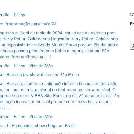
ersão
Filhos
C
e: Programação para maio/24
E
 agenda cultural de maio de 2024, com dicas de eventos para
a: Harry Potter: Celebrando Hogwarts Harry Potter: Celebrando
ma exposição interativa do Mundo Bruxo para os fãs de todo o
eriência passou primeiro pela Bahia e, agora, está em São
ntana Parque Shopping […]
ersão
Filhos
Vida de Mãe
wer Rockers faz show único em São Paulo
er Rockers, a série de animação infantil do canal de televisão
s, tem sua estreia nacional no teatro em um show musical. O
 apresentado no VIBRA São Paulo, no dia 20 de agosto, às 15h.
nação incrível, o musical promete um show de luz e som,
eis […]
ersão
Filhos
Vida de Mãe
esa, O Espetáculo: show chega ao Brasil