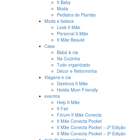
It Baby
Moda
Pediatra de Plantão
Moda e beleza
Look It Mãe
Personal It Mãe
It Mãe Beauté
Casa
Babá & cia
Na Cozinha
Tudo organizado
Décor e Reforminha
Viagens e cia
Destinos It Mãe
Hotéis Mom Friendly
eventos
Help It Mãe
It Fair
Fórum It Mãe Conecta
It Mãe Conecta Pocket
It Mãe Conecta Pocket – 2ª Edição
It Mãe Conecta Pocket – 3ª Edição
guia de fornecedores