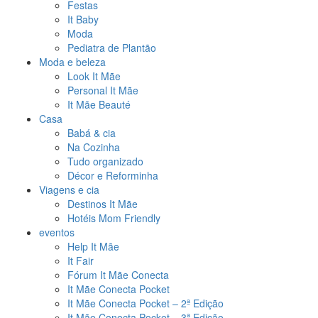
Festas
It Baby
Moda
Pediatra de Plantão
Moda e beleza
Look It Mãe
Personal It Mãe
It Mãe Beauté
Casa
Babá & cia
Na Cozinha
Tudo organizado
Décor e Reforminha
Viagens e cia
Destinos It Mãe
Hotéis Mom Friendly
eventos
Help It Mãe
It Fair
Fórum It Mãe Conecta
It Mãe Conecta Pocket
It Mãe Conecta Pocket – 2ª Edição
It Mãe Conecta Pocket – 3ª Edição