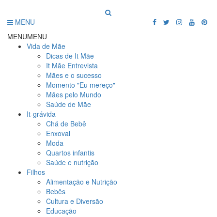
MENU
MENU
MENU
Vida de Mãe
Dicas de It Mãe
It Mãe Entrevista
Mães e o sucesso
Momento "Eu mereço"
Mães pelo Mundo
Saúde de Mãe
It-grávida
Chá de Bebê
Enxoval
Moda
Quartos infantis
Saúde e nutrição
Filhos
Alimentação e Nutrição
Bebês
Cultura e Diversão
Educação