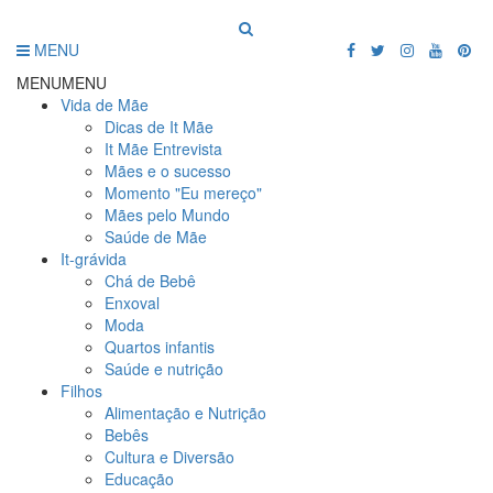
MENU
MENU
MENU
Vida de Mãe
Dicas de It Mãe
It Mãe Entrevista
Mães e o sucesso
Momento "Eu mereço"
Mães pelo Mundo
Saúde de Mãe
It-grávida
Chá de Bebê
Enxoval
Moda
Quartos infantis
Saúde e nutrição
Filhos
Alimentação e Nutrição
Bebês
Cultura e Diversão
Educação