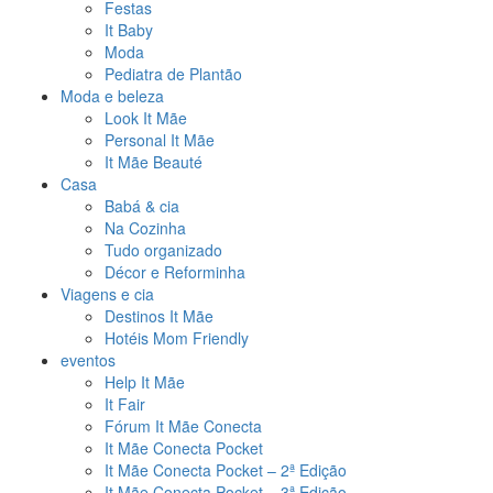
Festas
It Baby
Moda
Pediatra de Plantão
Moda e beleza
Look It Mãe
Personal It Mãe
It Mãe Beauté
Casa
Babá & cia
Na Cozinha
Tudo organizado
Décor e Reforminha
Viagens e cia
Destinos It Mãe
Hotéis Mom Friendly
eventos
Help It Mãe
It Fair
Fórum It Mãe Conecta
It Mãe Conecta Pocket
It Mãe Conecta Pocket – 2ª Edição
It Mãe Conecta Pocket – 3ª Edição