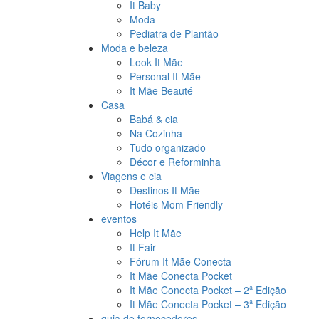
It Baby
Moda
Pediatra de Plantão
Moda e beleza
Look It Mãe
Personal It Mãe
It Mãe Beauté
Casa
Babá & cia
Na Cozinha
Tudo organizado
Décor e Reforminha
Viagens e cia
Destinos It Mãe
Hotéis Mom Friendly
eventos
Help It Mãe
It Fair
Fórum It Mãe Conecta
It Mãe Conecta Pocket
It Mãe Conecta Pocket – 2ª Edição
It Mãe Conecta Pocket – 3ª Edição
guia de fornecedores