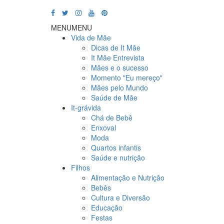
MENU
MENU
Vida de Mãe
Dicas de It Mãe
It Mãe Entrevista
Mães e o sucesso
Momento "Eu mereço"
Mães pelo Mundo
Saúde de Mãe
It-grávida
Chá de Bebê
Enxoval
Moda
Quartos infantis
Saúde e nutrição
Filhos
Alimentação e Nutrição
Bebês
Cultura e Diversão
Educação
Festas