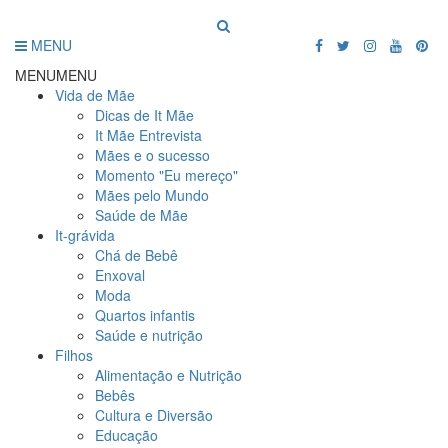
MENU
MENU
MENU
Vida de Mãe
Dicas de It Mãe
It Mãe Entrevista
Mães e o sucesso
Momento "Eu mereço"
Mães pelo Mundo
Saúde de Mãe
It-grávida
Chá de Bebê
Enxoval
Moda
Quartos infantis
Saúde e nutrição
Filhos
Alimentação e Nutrição
Bebês
Cultura e Diversão
Educação