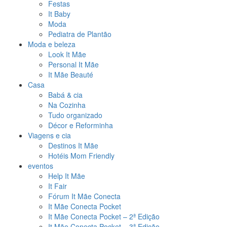
Festas
It Baby
Moda
Pediatra de Plantão
Moda e beleza
Look It Mãe
Personal It Mãe
It Mãe Beauté
Casa
Babá & cia
Na Cozinha
Tudo organizado
Décor e Reforminha
Viagens e cia
Destinos It Mãe
Hotéis Mom Friendly
eventos
Help It Mãe
It Fair
Fórum It Mãe Conecta
It Mãe Conecta Pocket
It Mãe Conecta Pocket – 2ª Edição
It Mãe Conecta Pocket – 3ª Edição