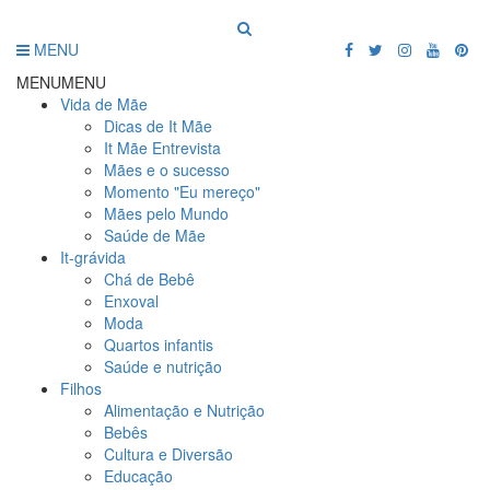
MENU
MENU
MENU
Vida de Mãe
Dicas de It Mãe
It Mãe Entrevista
Mães e o sucesso
Momento "Eu mereço"
Mães pelo Mundo
Saúde de Mãe
It-grávida
Chá de Bebê
Enxoval
Moda
Quartos infantis
Saúde e nutrição
Filhos
Alimentação e Nutrição
Bebês
Cultura e Diversão
Educação