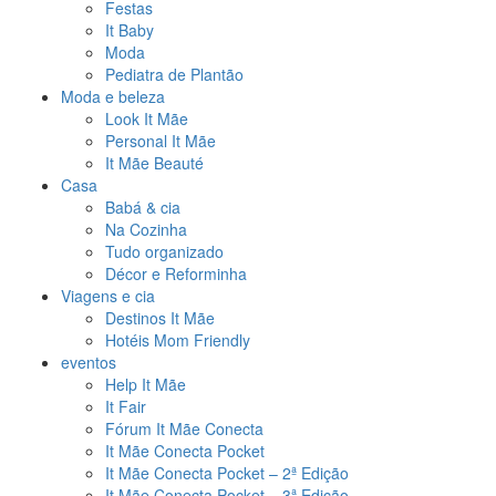
Festas
It Baby
Moda
Pediatra de Plantão
Moda e beleza
Look It Mãe
Personal It Mãe
It Mãe Beauté
Casa
Babá & cia
Na Cozinha
Tudo organizado
Décor e Reforminha
Viagens e cia
Destinos It Mãe
Hotéis Mom Friendly
eventos
Help It Mãe
It Fair
Fórum It Mãe Conecta
It Mãe Conecta Pocket
It Mãe Conecta Pocket – 2ª Edição
It Mãe Conecta Pocket – 3ª Edição