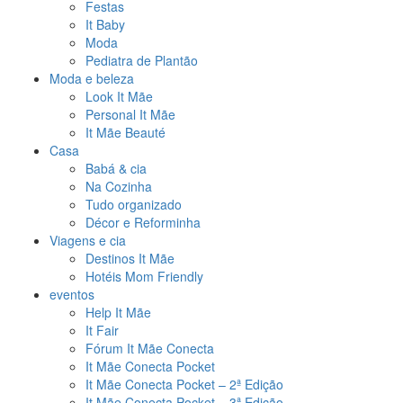
Festas
It Baby
Moda
Pediatra de Plantão
Moda e beleza
Look It Mãe
Personal It Mãe
It Mãe Beauté
Casa
Babá & cia
Na Cozinha
Tudo organizado
Décor e Reforminha
Viagens e cia
Destinos It Mãe
Hotéis Mom Friendly
eventos
Help It Mãe
It Fair
Fórum It Mãe Conecta
It Mãe Conecta Pocket
It Mãe Conecta Pocket – 2ª Edição
It Mãe Conecta Pocket – 3ª Edição