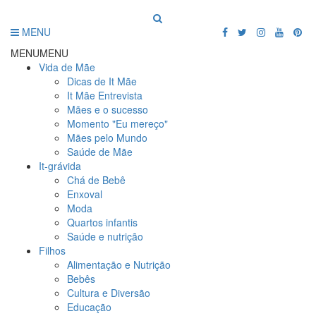
MENU
MENU
MENU
Vida de Mãe
Dicas de It Mãe
It Mãe Entrevista
Mães e o sucesso
Momento "Eu mereço"
Mães pelo Mundo
Saúde de Mãe
It-grávida
Chá de Bebê
Enxoval
Moda
Quartos infantis
Saúde e nutrição
Filhos
Alimentação e Nutrição
Bebês
Cultura e Diversão
Educação