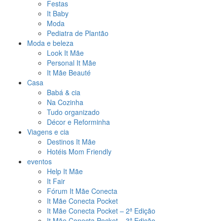
Festas
It Baby
Moda
Pediatra de Plantão
Moda e beleza
Look It Mãe
Personal It Mãe
It Mãe Beauté
Casa
Babá & cia
Na Cozinha
Tudo organizado
Décor e Reforminha
Viagens e cia
Destinos It Mãe
Hotéis Mom Friendly
eventos
Help It Mãe
It Fair
Fórum It Mãe Conecta
It Mãe Conecta Pocket
It Mãe Conecta Pocket – 2ª Edição
It Mãe Conecta Pocket – 3ª Edição