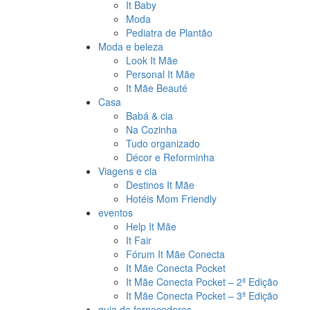
It Baby
Moda
Pediatra de Plantão
Moda e beleza
Look It Mãe
Personal It Mãe
It Mãe Beauté
Casa
Babá & cia
Na Cozinha
Tudo organizado
Décor e Reforminha
Viagens e cia
Destinos It Mãe
Hotéis Mom Friendly
eventos
Help It Mãe
It Fair
Fórum It Mãe Conecta
It Mãe Conecta Pocket
It Mãe Conecta Pocket – 2ª Edição
It Mãe Conecta Pocket – 3ª Edição
guia de fornecedores