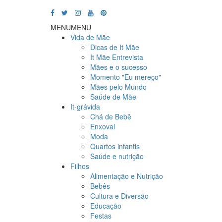
MENU
MENU
Vida de Mãe
Dicas de It Mãe
It Mãe Entrevista
Mães e o sucesso
Momento "Eu mereço"
Mães pelo Mundo
Saúde de Mãe
It-grávida
Chá de Bebê
Enxoval
Moda
Quartos infantis
Saúde e nutrição
Filhos
Alimentação e Nutrição
Bebês
Cultura e Diversão
Educação
Festas