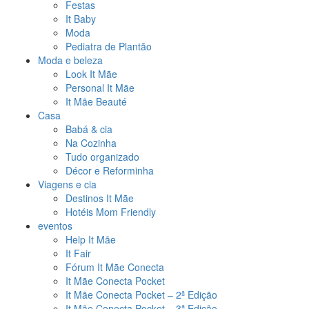
Festas
It Baby
Moda
Pediatra de Plantão
Moda e beleza
Look It Mãe
Personal It Mãe
It Mãe Beauté
Casa
Babá & cia
Na Cozinha
Tudo organizado
Décor e Reforminha
Viagens e cia
Destinos It Mãe
Hotéis Mom Friendly
eventos
Help It Mãe
It Fair
Fórum It Mãe Conecta
It Mãe Conecta Pocket
It Mãe Conecta Pocket – 2ª Edição
It Mãe Conecta Pocket – 3ª Edição