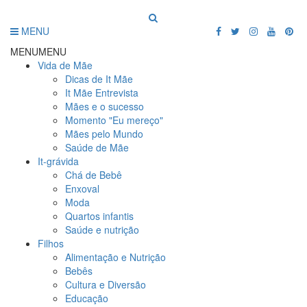
MENU
MENU
MENU
Vida de Mãe
Dicas de It Mãe
It Mãe Entrevista
Mães e o sucesso
Momento "Eu mereço"
Mães pelo Mundo
Saúde de Mãe
It-grávida
Chá de Bebê
Enxoval
Moda
Quartos infantis
Saúde e nutrição
Filhos
Alimentação e Nutrição
Bebês
Cultura e Diversão
Educação