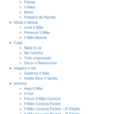
Festas
It Baby
Moda
Pediatra de Plantão
Moda e beleza
Look It Mãe
Personal It Mãe
It Mãe Beauté
Casa
Babá & cia
Na Cozinha
Tudo organizado
Décor e Reforminha
Viagens e cia
Destinos It Mãe
Hotéis Mom Friendly
eventos
Help It Mãe
It Fair
Fórum It Mãe Conecta
It Mãe Conecta Pocket
It Mãe Conecta Pocket – 2ª Edição
It Mãe Conecta Pocket – 3ª Edição