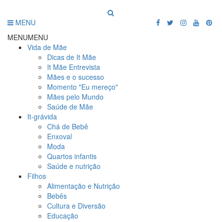
MENU
MENU
MENU
Vida de Mãe
Dicas de It Mãe
It Mãe Entrevista
Mães e o sucesso
Momento "Eu mereço"
Mães pelo Mundo
Saúde de Mãe
It-grávida
Chá de Bebê
Enxoval
Moda
Quartos infantis
Saúde e nutrição
Filhos
Alimentação e Nutrição
Bebês
Cultura e Diversão
Educação