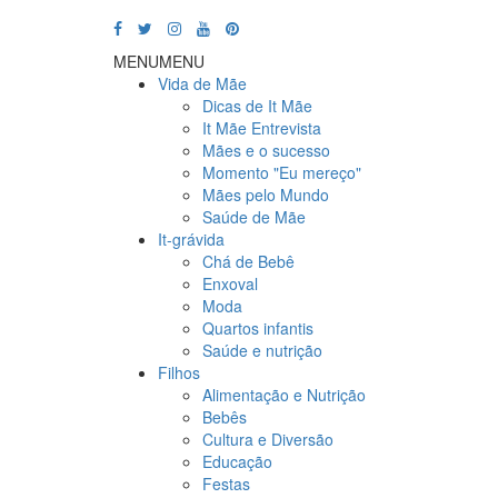
MENU
MENU
Vida de Mãe
Dicas de It Mãe
It Mãe Entrevista
Mães e o sucesso
Momento "Eu mereço"
Mães pelo Mundo
Saúde de Mãe
It-grávida
Chá de Bebê
Enxoval
Moda
Quartos infantis
Saúde e nutrição
Filhos
Alimentação e Nutrição
Bebês
Cultura e Diversão
Educação
Festas