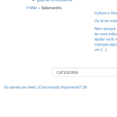
It Mãe
>
Salamandra
Cultura e Div
Os livros ma
Nem sempre é 
ter uma indic
ajudar você n
crianças aqui
um […]
Do stories pro feed ;)Comunicado importante!!! Só