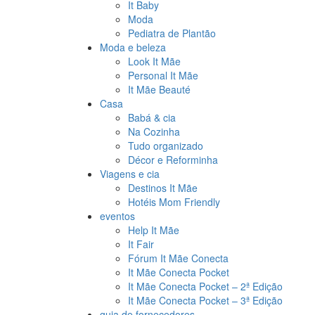
It Baby
Moda
Pediatra de Plantão
Moda e beleza
Look It Mãe
Personal It Mãe
It Mãe Beauté
Casa
Babá & cia
Na Cozinha
Tudo organizado
Décor e Reforminha
Viagens e cia
Destinos It Mãe
Hotéis Mom Friendly
eventos
Help It Mãe
It Fair
Fórum It Mãe Conecta
It Mãe Conecta Pocket
It Mãe Conecta Pocket – 2ª Edição
It Mãe Conecta Pocket – 3ª Edição
guia de fornecedores